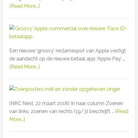
al
[Read More...]
about
in
“Before
2005
you
voor
run
het
an
geld
ad
Een nieuwe 'groovy' reclamespot van Apple vestigt
that
de aandacht op de nieuwe betaal app ‘Apple Pay’, …
you
[Read More...]
about
can’t
‘Groovy’
take
Apple-
back,
commercial
ask
over
a
(NRC Next, 22 maart 2018) In haar column Zoenen
nieuwe
black”
van links, zoenen van rechts (19/3) beschrijft …
[Read
‘Face
More...]
about
ID’-
Zoenposters
betaalapp
mét