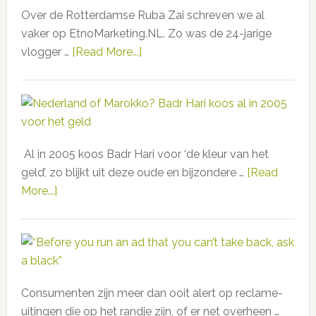
aan
Over de Rotterdamse Ruba Zai schreven we al
van
vaker op EtnoMarketing.NL. Zo was de 24-jarige
representativiteit
vlogger …
[Read More...]
about
in
Ruba
de
Zai
politiek
en
Halima
Aden
Al in 2005 koos Badr Hari voor ‘de kleur van het
zorgen
geld’, zo blijkt uit deze oude en bijzondere …
[Read
voor
More...]
about
doorbraak
Nederland
bij
of
Cosmo
Marokko?
en
Badr
Vogue
Hari
Consumenten zijn meer dan ooit alert op reclame-
koos
uitingen die op het randje zijn, of er net overheen …