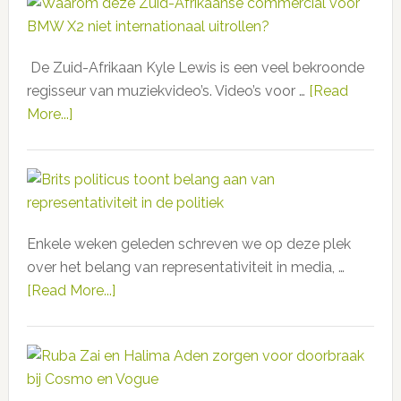
minder
aansprekend
wit,
voor
maar
witte
De Zuid-Afrikaan Kyle Lewis is een veel bekroonde
Rotterdam
jongeren
regisseur van muziekvideo’s. Video’s voor …
[Read
faalt
More...]
about
opnieuw
Waarom
deze
Zuid-
Afrikaanse
commercial
Enkele weken geleden schreven we op deze plek
voor
over het belang van representativiteit in media, …
BMW
[Read More...]
about
X2
Brits
niet
politicus
internationaal
toont
uitrollen?
belang