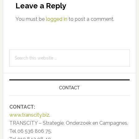
Interactions
Leave a Reply
You must be
logged in
to post a comment.
Primary
Search
Sidebar
this
website
CONTACT
CONTACT:
www.transcity.biz
.
TRANSCITY – Strategie, Onderzoek en Campagnes.
Tel 06 536 806 75.