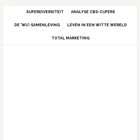
Skip
Skip
Skip
Skip
to
to
to
to
SUPERDIVERSITEIT
ANALYSE CBS-CIJFERS
primary
content
primary
footer
DE ‘WIJ’-SAMENLEVING
LEVEN IN EEN WITTE WERELD
navigation
sidebar
TOTAL MARKETING