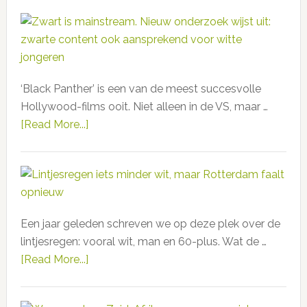
Intercoiffure
Afrikaanse
gaat
muziekproducers
zwaar
in
de
‘Black Panther’ is een van de meest succesvolle
fout
Hollywood-films ooit. Niet alleen in de VS, maar …
over
[Read More...]
about
‘onhandelbaar’
Zwart
Afro-
is
haar
mainstream.
in
Nieuw
sponsored
onderzoek
RTL-
Een jaar geleden schreven we op deze plek over de
wijst
programma
lintjesregen: vooral wit, man en 60-plus. Wat de …
uit:
[Read More...]
about
zwarte
Lintjesregen
content
iets
ook