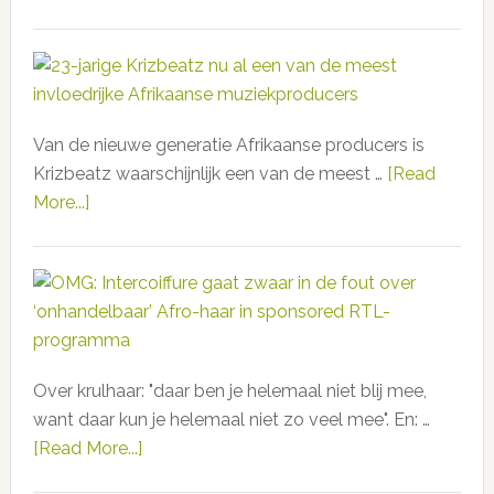
bij
Turkse
in
doet’
ijssalon
Jeruzalem”
tegenover
Rotterdamse
stadhuis
Van de nieuwe generatie Afrikaanse producers is
–
Krizbeatz waarschijnlijk een van de meest …
[Read
bewuste
More...]
about
provocatie
23-
of
jarige
ironische
Krizbeatz
speling
nu
van
al
het
een
lot?
Over krulhaar: "daar ben je helemaal niet blij mee,
van
want daar kun je helemaal niet zo veel mee". En: …
de
[Read More...]
about
meest
OMG:
invloedrijke