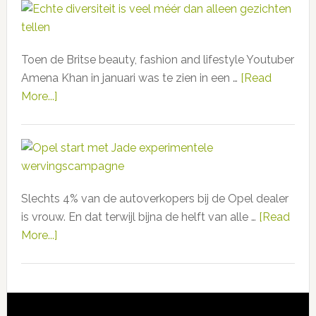
en
zónder
opgeheven
Toen de Britse beauty, fashion and lifestyle Youtuber
vinger
Amena Khan in januari was te zien in een …
[Read
More...]
about
Echte
diversiteit
is
veel
méér
Slechts 4% van de autoverkopers bij de Opel dealer
dan
is vrouw. En dat terwijl bijna de helft van alle …
[Read
alleen
More...]
about
gezichten
Opel
tellen
start
met
Jade