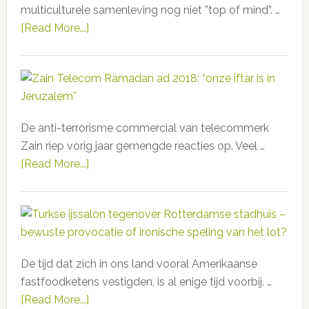
multiculturele samenleving nog niet ”top of mind”. …
[Read More...]
about
Hijab
toch
toegestaan
bij
Douglas.
De anti-terrorisme commercial van telecommerk
Wat
Zain riep vorig jaar gemengde reacties op. Veel …
er
[Read More...]
about
gebeurt
Zain
als
Telecom
je
Ramadan
de
ad
multiculturele
2018:
samenleving
De tijd dat zich in ons land vooral Amerikaanse
“onze
‘er
fastfoodketens vestigden, is al enige tijd voorbij. …
iftar
eventjes
[Read More...]
about
is