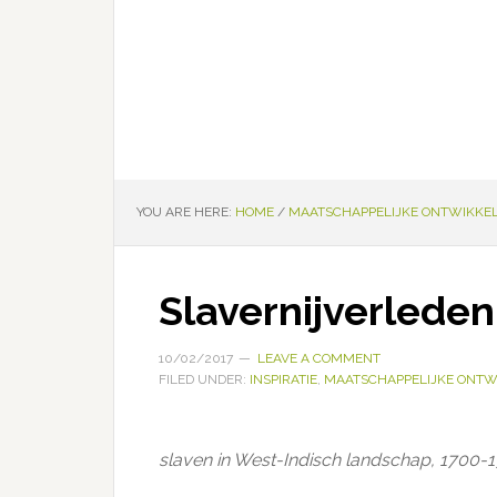
YOU ARE HERE:
HOME
/
MAATSCHAPPELIJKE ONTWIKKE
Slavernijverlede
10/02/2017
LEAVE A COMMENT
FILED UNDER:
INSPIRATIE
,
MAATSCHAPPELIJKE ONTW
slaven in West-Indisch landschap, 1700-1