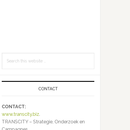
Primary
Search
Sidebar
this
website
CONTACT
CONTACT:
www.transcity.biz
.
TRANSCITY – Strategie, Onderzoek en
Campagnes.