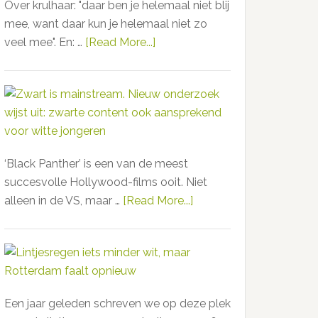
Over krulhaar: "daar ben je helemaal niet blij
van
mee, want daar kun je helemaal niet zo
de
veel mee". En: …
[Read More...]
about
meest
OMG:
invloedrijke
Intercoiffure
Afrikaanse
gaat
muziekproducers
zwaar
in
de
‘Black Panther’ is een van de meest
fout
succesvolle Hollywood-films ooit. Niet
over
alleen in de VS, maar …
[Read More...]
about
‘onhandelbaar’
Zwart
Afro-
is
haar
mainstream.
in
Nieuw
sponsored
onderzoek
RTL-
Een jaar geleden schreven we op deze plek
wijst