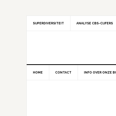
Skip
Skip
Skip
Skip
to
to
to
to
primary
content
primary
footer
navigation
sidebar
SUPERDIVERSITEIT
ANALYSE CBS-CIJFERS
Main
HOME
CONTACT
INFO OVER ONZE B
navigation