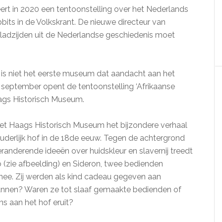
t in 2020 een tentoonstelling over het Nederlands
bbits in de Volkskrant. De nieuwe directeur van
adzijden uit de Nederlandse geschiedenis moet
is niet het eerste museum dat aandacht aan het
 september opent de tentoonstelling ‘Afrikaanse
ags Historisch Museum.
het Haags Historisch Museum het bijzondere verhaal
derlijk hof in de 18de eeuw. Tegen de achtergrond
randerende ideeën over huidskleur en slavernij treedt
 (zie afbeelding) en Sideron, twee bedienden
nee. Zij werden als kind cadeau gegeven aan
nnen? Waren ze tot slaaf gemaakte bedienden of
s aan het hof eruit?