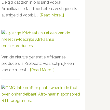
‘er
De tijd dat zich in ons land vooral
iftar
eventjes
Amerikaanse fastfoodketens vestigden, is
is
bij
al enige tijd voorbij. …
[Read More...]
about
in
doet’
Turkse
Jeruzalem”
ijssalon
tegenover
Rotterdamse
stadhuis
–
Van de nieuwe generatie Afrikaanse
bewuste
producers is Krizbeatz waarschijnlijk een
provocatie
van de meest …
[Read More...]
about
of
23-
ironische
jarige
speling
Krizbeatz
van
nu
het
al
lot?
een