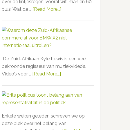
programma
over de lintjesregen: vooral wit, man en 60-
uit:
plus. Wat de …
[Read More...]
about
zwarte
Lintjesregen
content
iets
ook
minder
aansprekend
wit,
voor
maar
witte
Rotterdam
jongeren
De Zuid-Afrikaan Kyle Lewis is een veel
faalt
bekroonde regisseur van muziekvideo’s.
opnieuw
Video’s voor …
[Read More...]
about
Waarom
deze
Zuid-
Afrikaanse
commercial
Enkele weken geleden schreven we op
voor
deze plek over het belang van
BMW