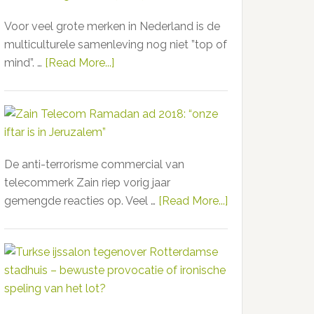
Voor veel grote merken in Nederland is de
multiculturele samenleving nog niet ”top of
mind”. …
[Read More...]
about
Hijab
toch
toegestaan
bij
Douglas.
De anti-terrorisme commercial van
Wat
telecommerk Zain riep vorig jaar
er
gemengde reacties op. Veel …
[Read More...]
about
gebeurt
Zain
als
Telecom
je
Ramadan
de
ad
multiculturele
2018:
samenleving
“onze